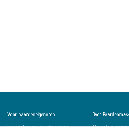
Voor paardeneigenaren
Over Paardenmas
Voordelen van sportmassage
De opleiding to